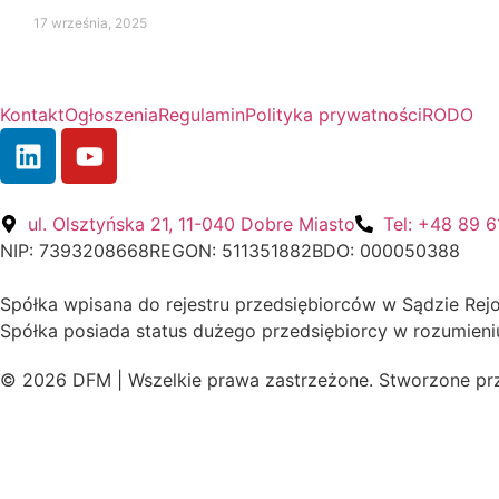
17 września, 2025
Kontakt
Ogłoszenia
Regulamin
Polityka prywatności
RODO
ul. Olsztyńska 21, 11-040 Dobre Miasto
Tel: +48 89 
NIP: 7393208668
REGON: 511351882
BDO: 000050388
Spółka wpisana do rejestru przedsiębiorców w Sądzie Rej
Spółka posiada status dużego przedsiębiorcy w rozumieni
© 2026 DFM | Wszelkie prawa zastrzeżone. Stworzone pr