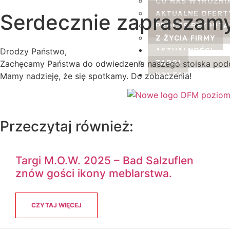
CO NAS WYRÓŻNI
AKTUALNE OFERT
Serdecznie zapraszamy
PROCES REKRUTA
Z ŻYCIA FIRMY
AKTUALNOŚCI
Drodzy Państwo,
TARGI
Zachęcamy Państwa do odwiedzenia naszego stoiska pod
KONTAKT
Mamy nadzieję, że się spotkamy. Do zobaczenia!
Przeczytaj również:
Targi M.O.W. 2025 – Bad Salzuflen
znów gości ikony meblarstwa.
CZYTAJ WIĘCEJ