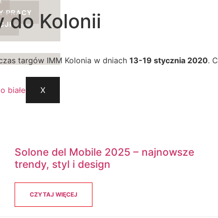
A
Y PRACY
 do Kolonii
CJI
czas targów IMM Kolonia w dniach
13-19 stycznia 2020
. 
X
Solone del Mobile 2025 – najnowsze
trendy, styl i design
CZYTAJ WIĘCEJ